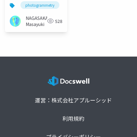
photogrammetry
spatial reconstruction
virtual re
NAGASAKA
528
Masayuki
運営：株式会社アプルーシッド
利用規約
プライバシーポリシー