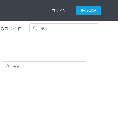
ログイン
新規登録
検索
てのスライド
検索