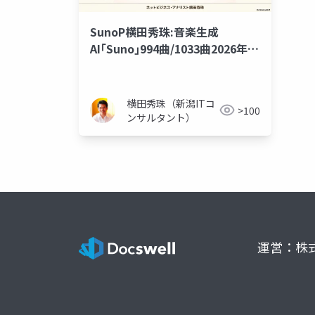
SunoP横田秀珠:音楽生成
AI｢Suno｣994曲/1033曲2026年3
月分
横田秀珠（新潟ITコ
>100
ンサルタント）
運営：株