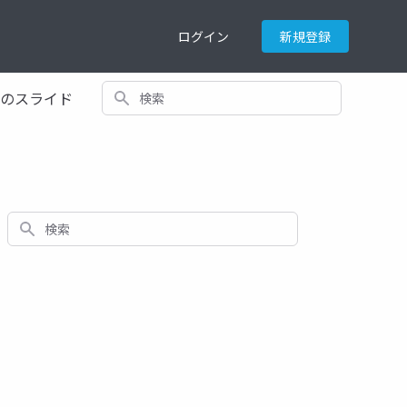
ログイン
新規登録
検索
てのスライド
検索