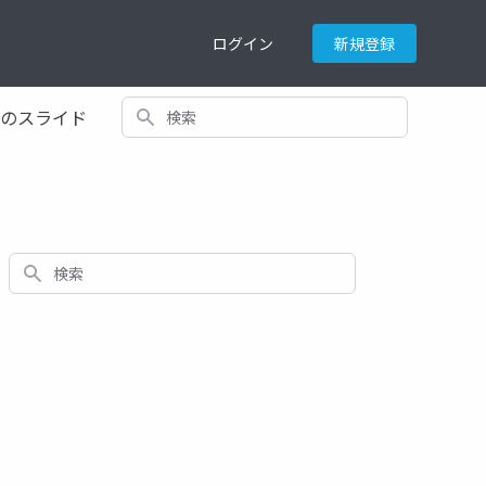
ログイン
新規登録
検索
てのスライド
検索