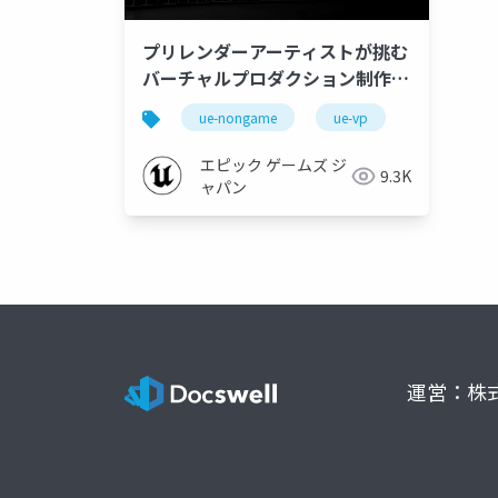
プリレンダーアーティストが挑む
バーチャルプロダクション制作
【Virtual Production Deep
ue-nongame
ue-vp
Dive 2023】
エピック ゲームズ ジ
9.3K
ャパン
運営：株