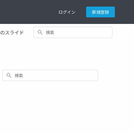
ログイン
新規登録
検索
てのスライド
検索