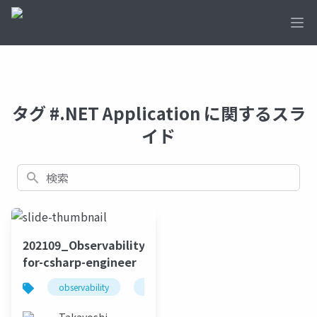
Ope
タグ #.NET Application に関するスラ
イド
検索
202109_Observability-
for-csharp-engineer
observability
.net