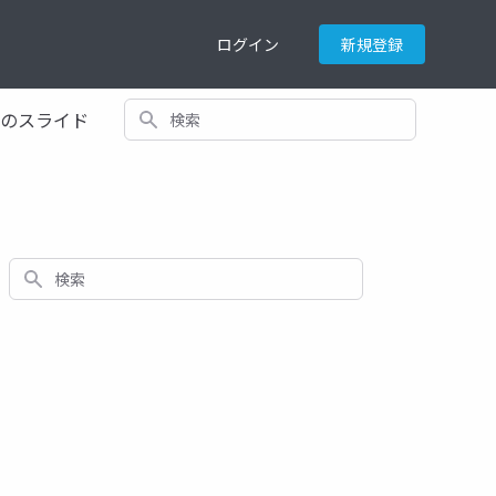
ログイン
新規登録
検索
てのスライド
検索