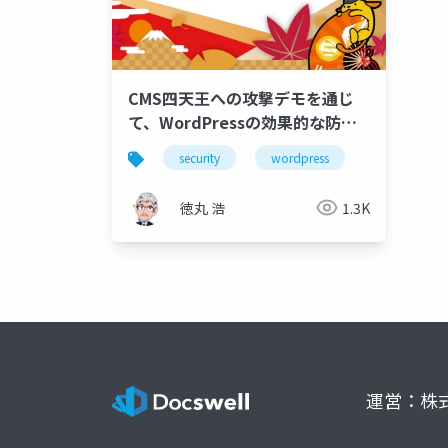
CMS四天王への攻撃デモを通じ
て、WordPressの効果的な防御
法を学ぼう
security
wordpress
徳丸 浩
1.3K
運営：株