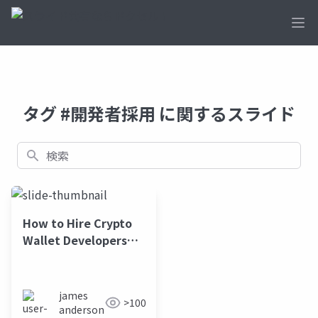
Ope
タグ #開発者採用 に関するスライド
検索
How to Hire Crypto
Wallet Developers
The Ultimate
Business Guide (1)
james
>100
anderson