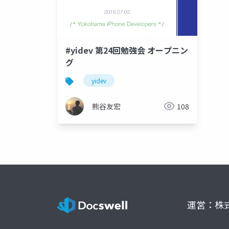
#yidev 第24回勉強会 オープニン
グ
yidev
熊谷友宏
108
運営：株