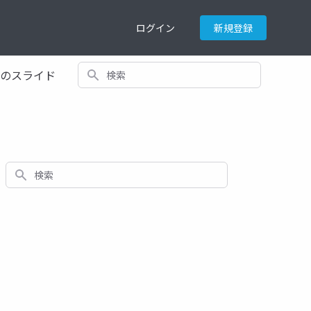
ログイン
新規登録
検索
てのスライド
検索