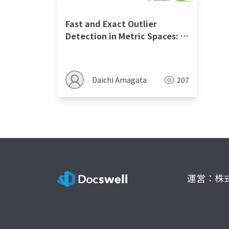
Fast and Exact Outlier
Detection in Metric Spaces: A
Proximity Graph-based
Approach@SIGMOD2021
Daichi Amagata
207
運営：株