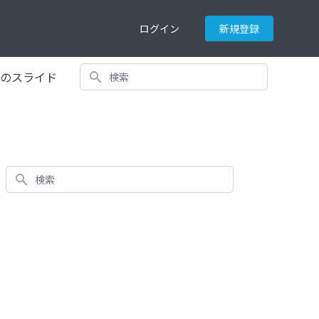
ログイン
新規登録
検索
てのスライド
検索