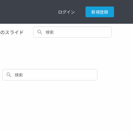
ログイン
新規登録
検索
てのスライド
検索