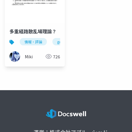
多重経路散乱場理論？
情報・評論
gemini
科学
Miki
726
運営：株式会社アプルーシッド