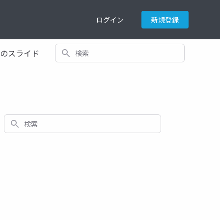
ログイン
新規登録
検索
てのスライド
検索