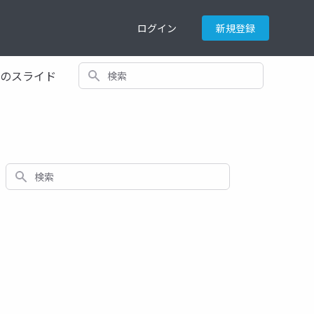
ログイン
新規登録
検索
てのスライド
検索