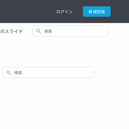
ログイン
新規登録
検索
てのスライド
検索