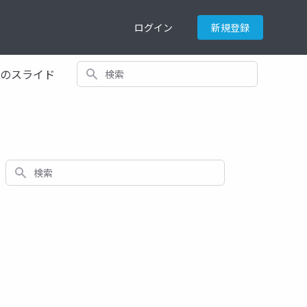
ログイン
新規登録
検索
てのスライド
検索