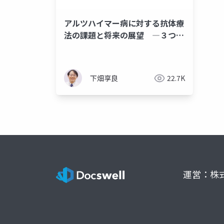
アルツハイマー病に対する抗体療
法の課題と将来の展望 ―３つの
疑問―
下畑享良
22.7K
運営：株