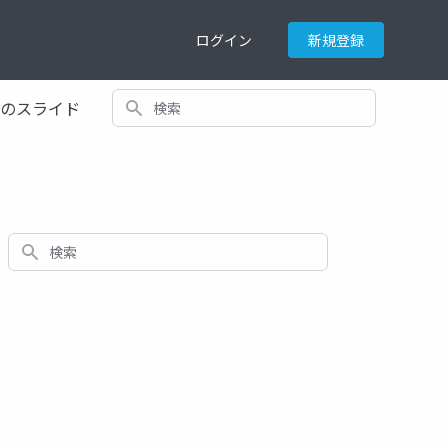
ログイン
新規登録
検索
てのスライド
検索