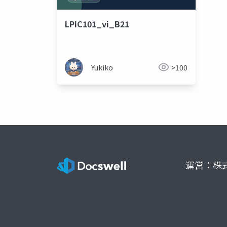
LPIC101_vi_B21
Yukiko
>100
運営：株