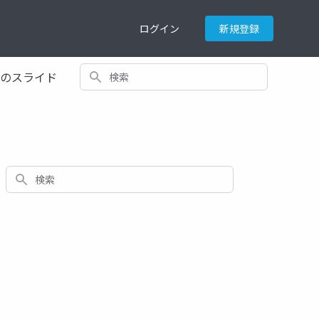
ログイン
新規登録
検索
てのスライド
検索