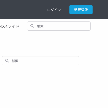
ログイン
新規登録
検索
てのスライド
検索