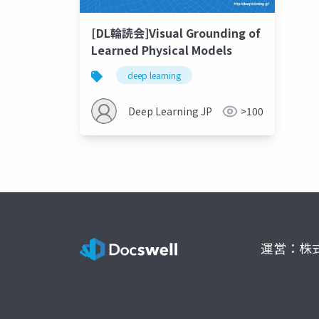
[DL輪読会]Visual Grounding of
Learned Physical Models
deep learning
Deep Learning JP
>100
運営：株