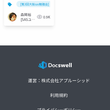
risk data
[第3回大阪sas勉強会]
森岡裕
0.9K
[SASユー
ザー総会
世話人]
運営：株式会社アプルーシッド
利用規約
プライバシーポリシー