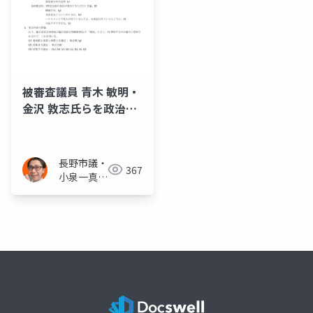
被審査議員 青木 敏明・
金沢 敦志氏らを政治倫
理審査会において「傍
聴することができない
者」として取り扱う通
長野市議・
367
知(全文)
小泉一真
(スーパー
無所属)