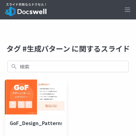
Ope
タグ #生成パターン に関するスライド
検索
GoF_Design_Patterns（Python）