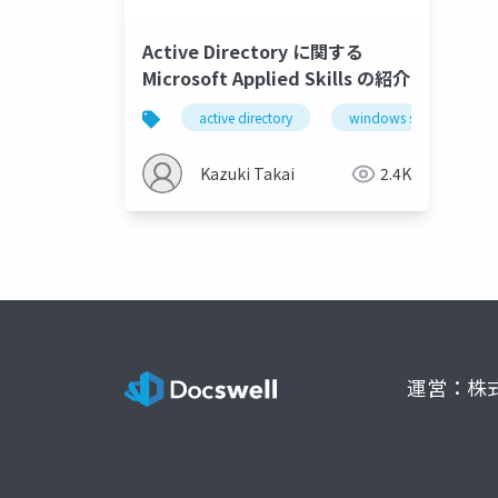
Active Directory に関する
Microsoft Applied Skills の紹介
active directory
windows server
Kazuki Takai
2.4K
運営：株