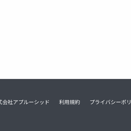
microsoft applied skills
certification
adds
式会社アプルーシッド
利用規約
プライバシーポ