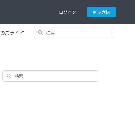
ログイン
新規登録
検索
てのスライド
検索