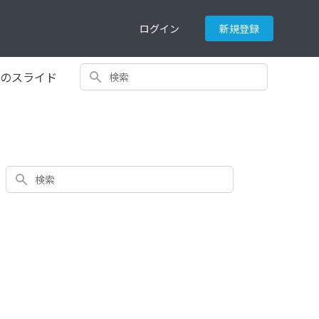
ログイン
新規登録
検索
てのスライド
検索