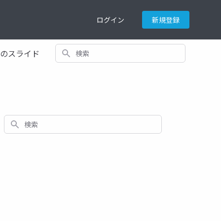
ログイン
新規登録
検索
てのスライド
検索