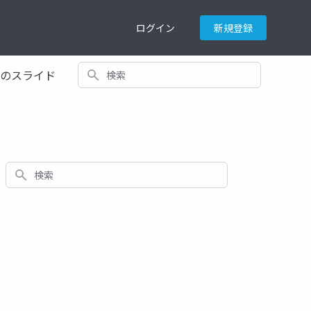
ログイン
新規登録
検索
てのスライド
検索