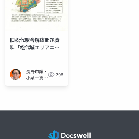
旧松代駅舎解体問題資
料「松代城エリアニュ
ース」
長野市議・
298
小泉一真
(スーパー
無所属)