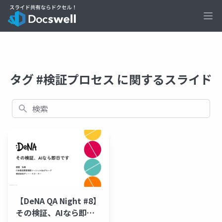
Ope
タグ #検証プロセス に関するスライド
検索
【DeNA QA Night #8】
その検証、AIなら即日