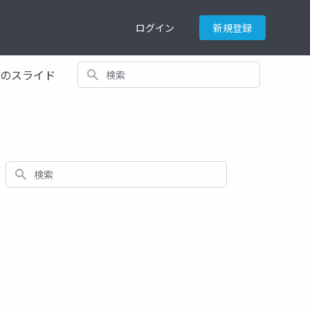
ログイン
新規登録
検索
てのスライド
検索