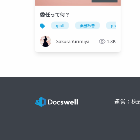
委任って何？
rpalt
業務改善
powerapps
Sakura Yurimiya
1.8K
運営：株