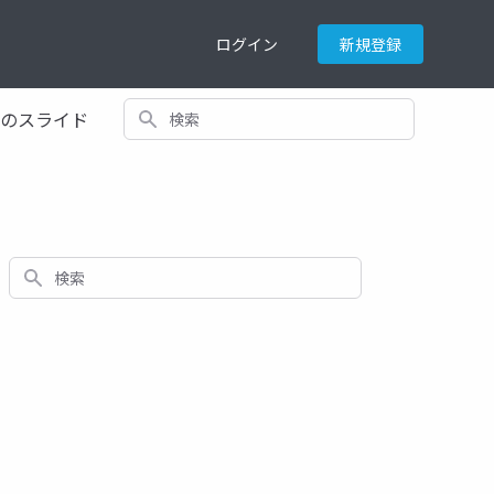
ログイン
新規登録
検索
てのスライド
検索