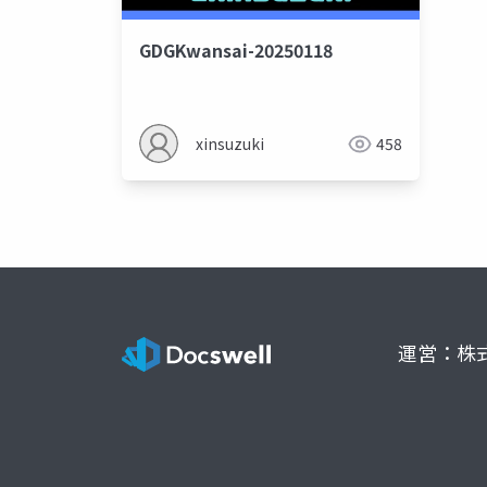
GDGKwansai-20250118
xinsuzuki
458
運営：株