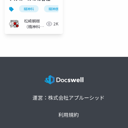
精神科
精神医学
アルコール依存症
アル
松崎朝樹
2K
（精神科
医）
運営：株式会社アプルーシッド
利用規約