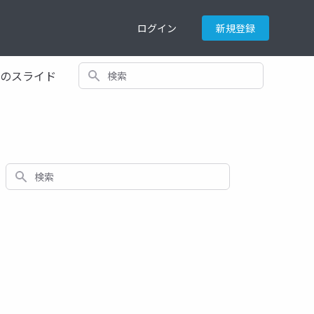
ログイン
新規登録
検索
てのスライド
検索