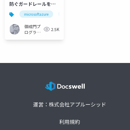
防ぐガードレールを設
定しよう
microsoftazure
azure
microsoft
azurec
御成門プ
2.5K
ログラマ
ー
(Tomotaka
Suzuki)
運営：株式会社アプルーシッド
利用規約