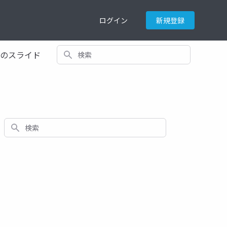
ログイン
新規登録
検索
てのスライド
検索