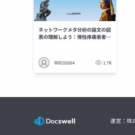
ネットワークメタ分析の論文の図
表の理解しよう：慢性疼痛患者と
抗うつ剤P34まで
MXE05064
1.7K
運営：株