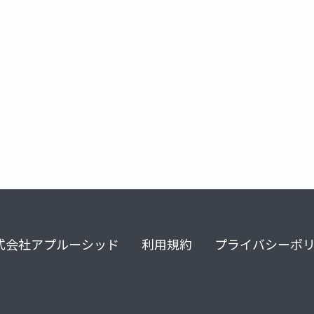
題集
従星算数
式会社アプルーシッド
利用規約
プライバシーポ