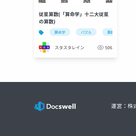
従星算数(「算命学」十二大従星
の算数)
算命学
パズル
算数
問
スタスタレイン
506
運営：株