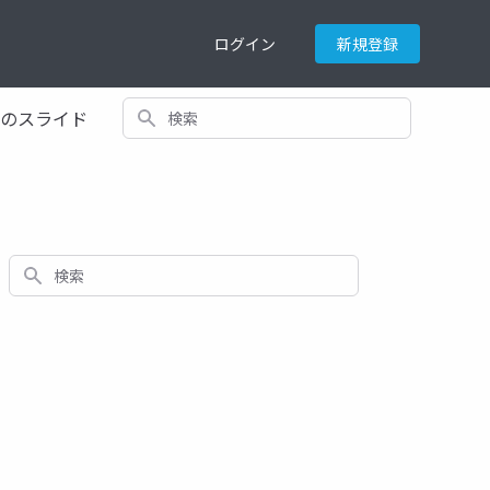
ログイン
新規登録
検索
てのスライド
検索