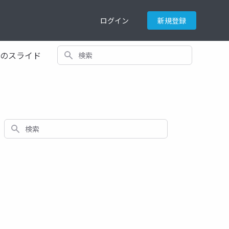
ログイン
新規登録
検索
てのスライド
検索