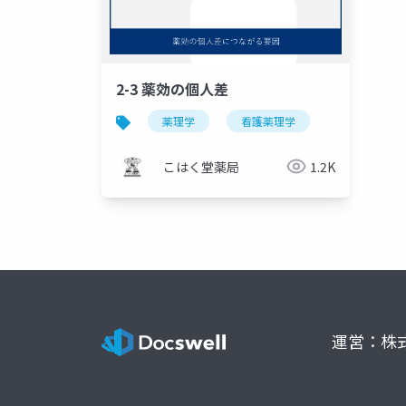
2-3 薬効の個人差
薬理学
看護薬理学
こはく堂薬局
1.2K
運営：株