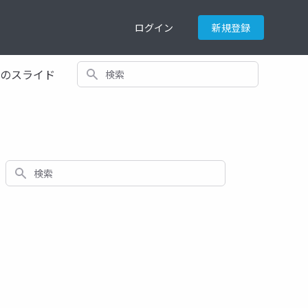
ログイン
新規登録
検索
てのスライド
検索