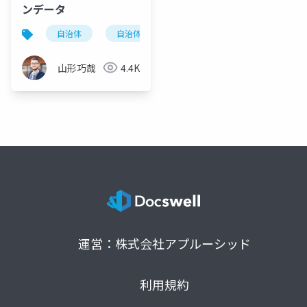
ンデータ
自治体
自治体dx
オープンデータ
自治体
山形巧哉
4.4K
運営：株式会社アプルーシッド
利用規約