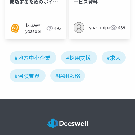
成功するためのポイン
ービス資料
ト／セミナー資料
株式会社
yoasobipartner
439
493
yoasobi／
パートナー
様
#地方中小企業
#採用支援
#求人
#保険業界
#採用戦略