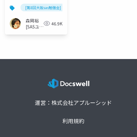
[第8回大阪sas勉強会]
森岡裕
46.9K
[SASユー
ザー総会
世話人]
運営：株式会社アプルーシッド
利用規約