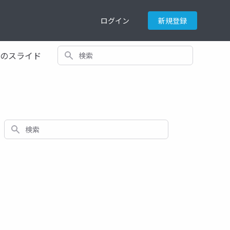
ログイン
新規登録
検索
てのスライド
検索