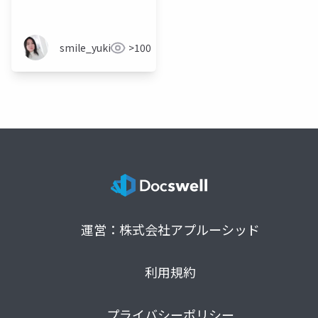
ッスン録画レビューご
依頼4 視点フィードバ
ックフレーム録画視聴
smile_yukiko_it
>100
×立場の異なる4人の視
点で多角に評価する編
（初めてのレビュアー
向け）
運営：株式会社アプルーシッド
利用規約
プライバシーポリシー