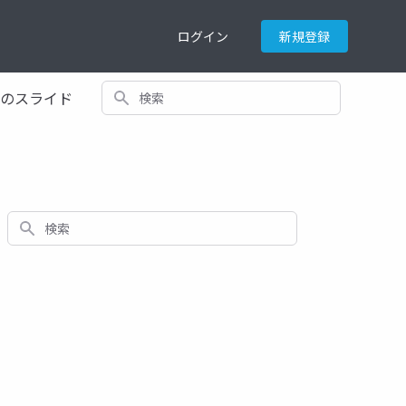
ログイン
新規登録
検索
てのスライド
検索