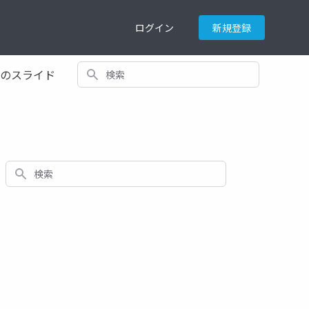
ログイン
新規登録
検索
てのスライド
検索