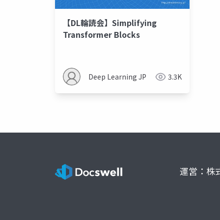
【DL輪読会】Simplifying
Transformer Blocks
Deep Learning JP
3.3K
運営：株