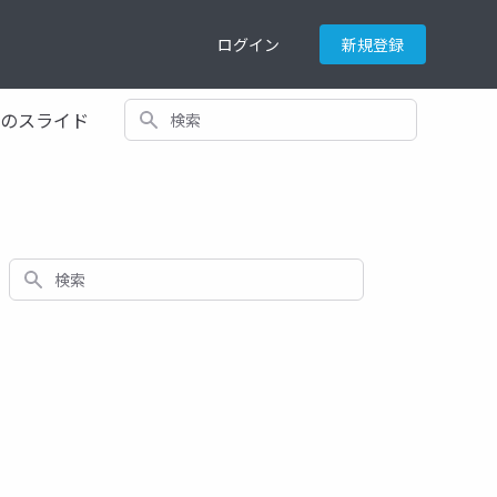
ログイン
新規登録
検索
てのスライド
検索