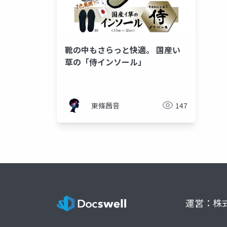
靴の中もさらっと快適。 国産い
草の「侍インソール」
東條茜音
147
運営：株