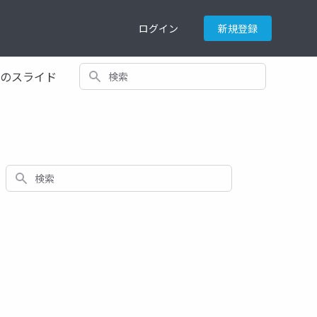
ログイン
新規登録
検索
てのスライド
検索