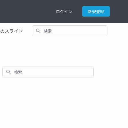
ログイン
新規登録
検索
てのスライド
検索