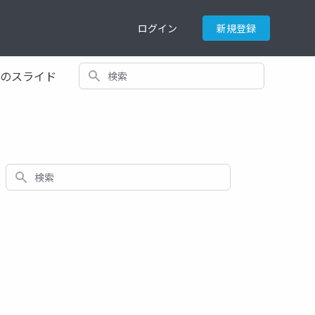
ログイン
新規登録
検索
てのスライド
検索