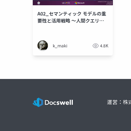
A02_セマンティック モデルの重
要性と活用戦略 ～人間クエリ根
絶へ～
k_maki
4.8K
運営：株