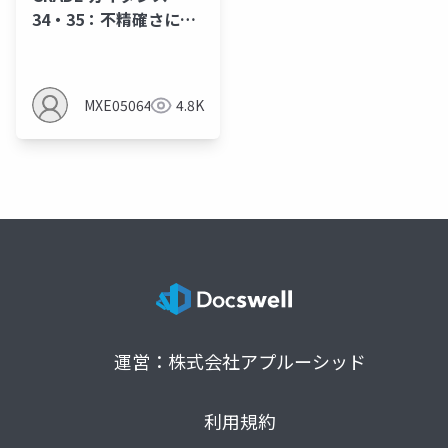
34・35：不精確さにの
評価について（2024年
10月時点で重要なこと
は以下のnoteに記載し
MXE05064
4.8K
たので、いずれ削除予
定）
運営：株式会社アプルーシッド
利用規約