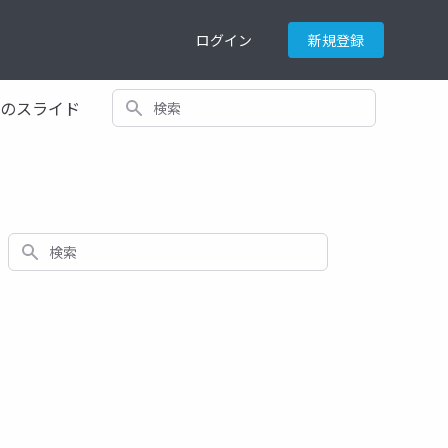
ログイン
新規登録
検索
てのスライド
検索